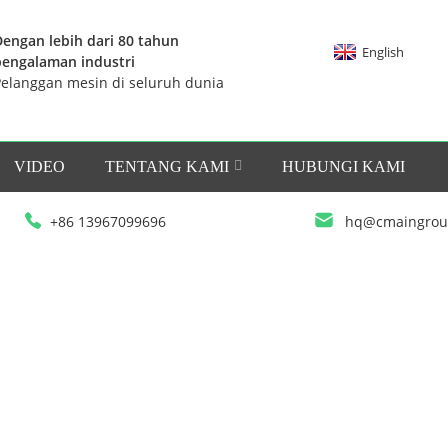
Dengan lebih dari 80 tahun
English
pengalaman industri
Pelanggan mesin di seluruh dunia
VIDEO
TENTANG KAMI
HUBUNGI KAMI
+86 13967099696
hq@cmaingrou
RODUK
MESIN INJEKSI EVA
MESIN INJEKSI 