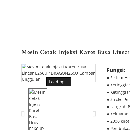
Mesin Cetak Injeksi Karet Busa Lin
Fungsi:
● Sistem He
Loading...
● Ketinggi
● Ketinggi
● Stroke Pe
● Langkah 
● Kekuatan 
● 2000 knot
● Pembukaa