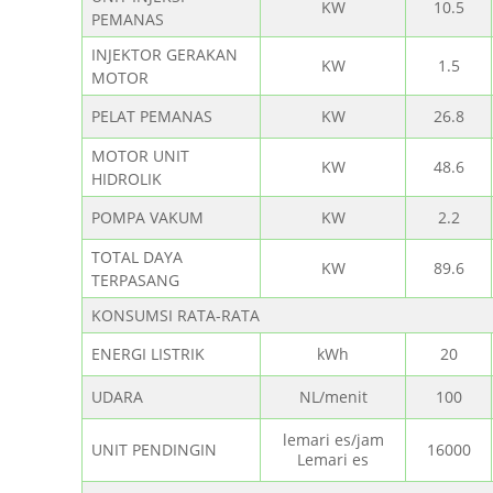
KW
10.5
PEMANAS
INJEKTOR GERAKAN
KW
1.5
MOTOR
PELAT PEMANAS
KW
26.8
MOTOR UNIT
KW
48.6
HIDROLIK
POMPA VAKUM
KW
2.2
TOTAL DAYA
KW
89.6
TERPASANG
KONSUMSI RATA-RATA
ENERGI LISTRIK
kWh
20
UDARA
NL/menit
100
lemari es/jam
UNIT PENDINGIN
16000
Lemari es