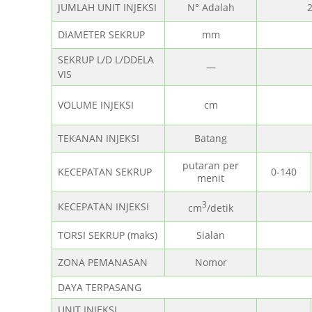
JUMLAH UNIT INJEKSI
N° Adalah
2
DIAMETER SEKRUP
mm
SEKRUP L/D L/DDELA
—
VIS
VOLUME INJEKSI
cm
TEKANAN INJEKSI
Batang
putaran per
KECEPATAN SEKRUP
0-140
menit
3
KECEPATAN INJEKSI
cm
/detik
TORSI SEKRUP (maks)
Sialan
ZONA PEMANASAN
Nomor
DAYA TERPASANG
UNIT INJEKSI