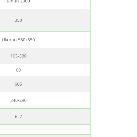
tahun 2000
350
Ukuran 580x550
105-330
60
605
240/290
6, 7