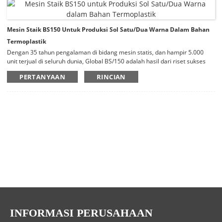
Mesin Staik BS150 Untuk Produksi Sol Satu/Dua Warna Dalam Bahan
Termoplastik
Dengan 35 tahun pengalaman di bidang mesin statis, dan hampir 5.000
unit terjual di seluruh dunia, Global BS/150 adalah hasil dari riset sukses
yang berfokus pada biaya produksi dan orientasi pemasaran. Global
PERTANYAAN
RINCIAN
BS/150 terutama mencakup dua jenis: ekstrusi dan ulir-piston, untuk
produksi satu atau dua sol berwarna pada semua jenis material
termoplastik (Tr, Tpr, PVC, TPU).
INFORMASI PERUSAHAAN