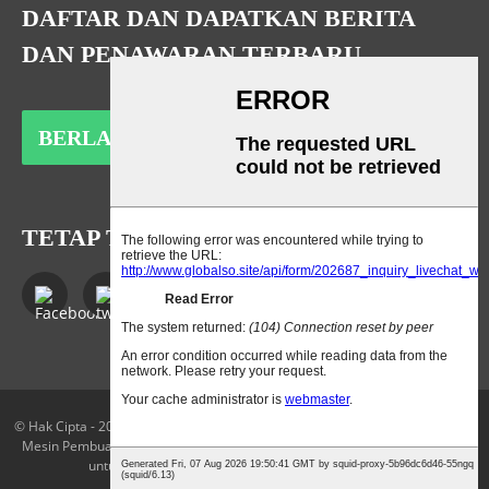
DAFTAR DAN DAPATKAN BERITA
DAN PENAWARAN TERBARU
BERLANGGANAN
TETAP TERHUBUNG
© Hak Cipta - 2010-2023: Semua Hak Dilindungi Undang-Undang.
Peta Situs
Mesin Pembuat Sol PU
,
Mesin Pembuat Sol Karet
,
Mesin Sol Pu
,
Mesin PU
untuk Sol Sepatu
,
Mesin Tunggal
,
Mesin Sol Sepatu
,