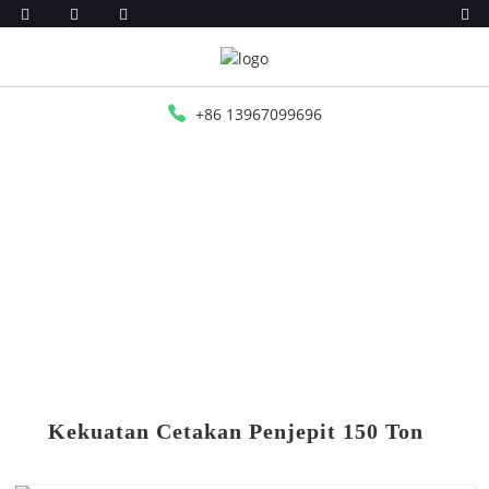
+86 13967099696
RUMAH
PRODUK
MESIN INJEKSI TR/TPR/TPU/PVC
KEKUATAN CETAKAN PENJEPIT 150 TON
Kekuatan Cetakan Penjepit 150 Ton