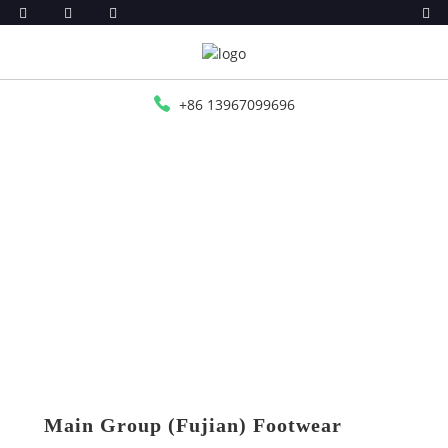
+86 13967099696
RUMAH
BERITA
MAIN GROUP (FUJIAN) FOOTWEAR MACHINERY
CO., LTD. AKAN BERPARTISIPASI DALAM
PAMERAN SEPATU JINJIANG KE-14 (INT'L)
Main Group (Fujian) Footwear